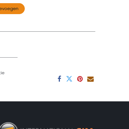
oevoegen
ie