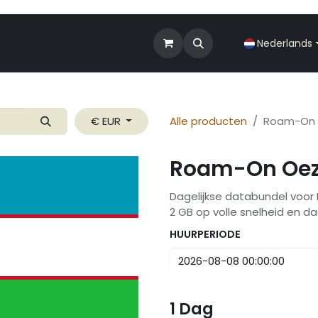
Shop
Roam-On Business
Nieuws
Nederlands
€ EUR
Alle producten
Roam-On 
Roam-On Oez
Dagelijkse databundel voo
2 GB op volle snelheid en d
HUURPERIODE
1
Dag