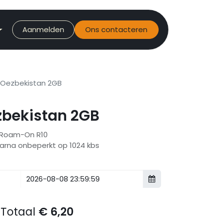
Aanmelden
Ons contacteren
Oezbekistan 2GB
bekistan 2GB
r Roam-On R10
aarna onbeperkt op 1024 kbs
Totaal
€
6,20